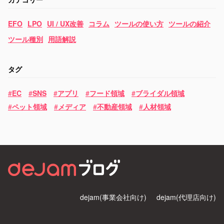
EFO
LPO
UI / UX改善
コラム
ツールの使い方
ツールの紹介
ツール種別
用語解説
タグ
EC
SNS
アプリ
フード領域
ブライダル領域
ペット領域
メディア
不動産領域
人材領域
dejam(事業会社向け)
dejam(代理店向け)