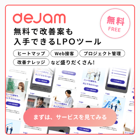
ペ
ー
ジ
送
り