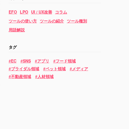
EFO
LPO
UI / UX改善
コラム
ツールの使い方
ツールの紹介
ツール種別
用語解説
タグ
EC
SNS
アプリ
フード領域
ブライダル領域
ペット領域
メディア
不動産領域
人材領域