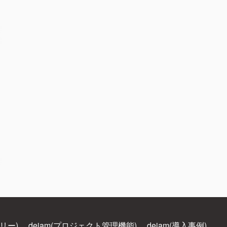
ラリー)
dejam(プロジェクト管理機能)
dejam(導入事例)