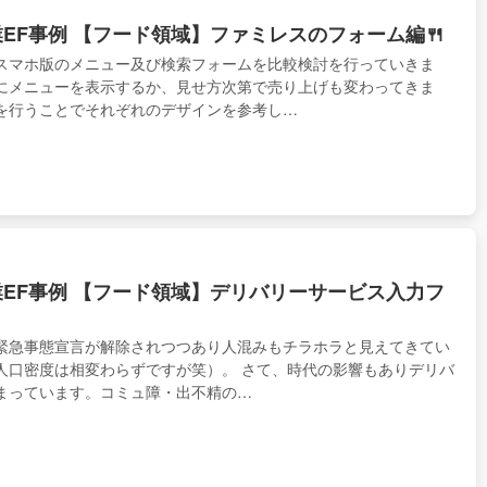
業EF事例 【フード領域】ファミレスのフォーム編🍴
スマホ版のメニュー及び検索フォームを比較検討を行っていきま
にメニューを表示するか、見せ方次第で売り上げも変わってきま
を行うことでそれぞれのデザインを参考し…
業EF事例 【フード領域】デリバリーサービス入力フ
緊急事態宣言が解除されつつあり人混みもチラホラと見えてきてい
人口密度は相変わらずですが笑）。 さて、時代の影響もありデリバ
まっています。コミュ障・出不精の…