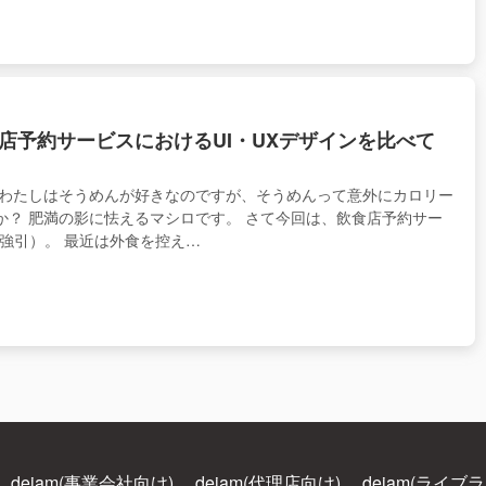
飲食店予約サービスにおけるUI・UXデザインを比べて
 わたしはそうめんが好きなのですが、そうめんって意外にカロリー
か？ 肥満の影に怯えるマシロです。 さて今回は、飲食店予約サー
（強引）。 最近は外食を控え…
dejam(事業会社向け)
dejam(代理店向け)
dejam(ライブ