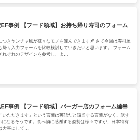
業EF事例 【フード領域】お持ち帰り寿司のフォーム
につきヤンチャ風が様々なモノを運んできます🍂 さて今回は寿司屋
ち帰り入力フォームを比較検討していきたいと思います。 フォーム
それぞれのデザインを参考し、よ…
業EF事例 【フード領域】バーガー店のフォーム編🍔
「いただきます」という言葉は英語だと該当する言葉がなく、訳す
t」ぐらいになるそうです。食べ物に感謝する姿勢は様々ですが、日本特有
は大事にして…