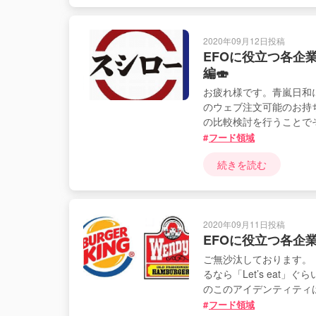
2020年09月12日投稿
EFOに役立つ各企
編🍣
お疲れ様です。青嵐日和
のウェブ注文可能のお持
の比較検討を行うことで
フード領域
続きを読む
2020年09月11日投稿
EFOに役立つ各企
ご無沙汰しております。
るなら「Let’s ea
のこのアイデンティティ
フード領域