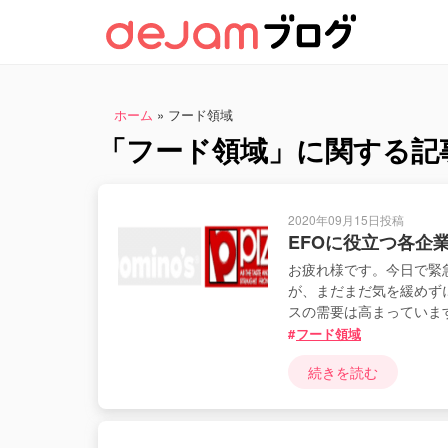
ホーム
»
フード領域
「フード領域」に関する記
2020年09月15日投稿
EFOに役立つ各企
お疲れ様です。今日で緊
が、まだまだ気を緩めず
スの需要は高まっていま
フード領域
続きを読む