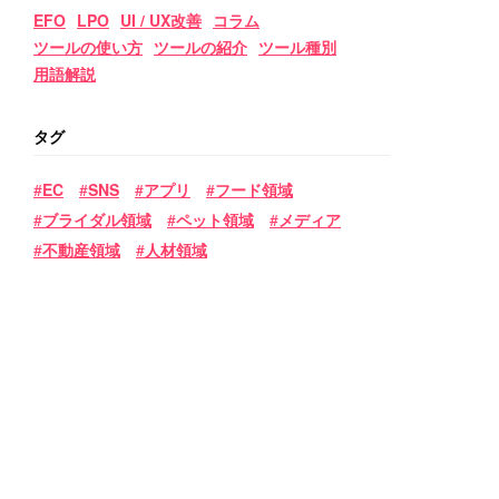
EFO
LPO
UI / UX改善
コラム
ツールの使い方
ツールの紹介
ツール種別
用語解説
タグ
EC
SNS
アプリ
フード領域
ブライダル領域
ペット領域
メディア
不動産領域
人材領域