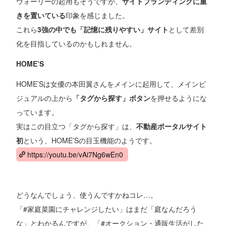
ウォーリーの起用もそうですが、
サイトブランディングに重
きを置いている
印象を感じました。
これら
3強の中でも「記憶に残りやすい」サイト
として差別
化を目指しているのかもしれません。
HOME’S
HOME’Sは女優の本田翼さんをメインに起用して、メインビ
ジュアルの上から
「タグから探す」ボタン
を押せるようにな
っています。
実はこの目立つ「タグから探す」は、
不動産ポータルサイト
初
という、HOME’Sの目玉機能のようです。
https://youtu.be/vAi7Ng6wEn0
どうなんでしょう、使うんですかねコレ…。
「#家庭菜園にチャレンジしたい」はまだ「庭なんだろう
な」とわかるんですが、「#オークション・通販生活がした