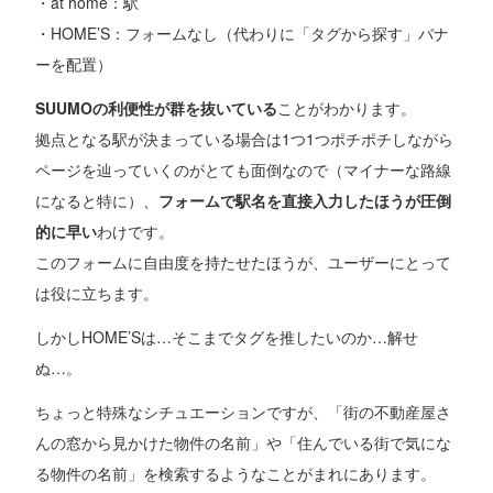
・at home：駅
・HOME’S：フォームなし（代わりに「タグから探す」バナ
ーを配置）
SUUMOの利便性が群を抜いている
ことがわかります。
拠点となる駅が決まっている場合は1つ1つポチポチしながら
ページを辿っていくのがとても面倒なので（マイナーな路線
になると特に）、
フォームで駅名を直接入力したほうが圧倒
的に早い
わけです。
このフォームに自由度を持たせたほうが、ユーザーにとって
は役に立ちます。
しかしHOME’Sは…そこまでタグを推したいのか…解せ
ぬ…。
ちょっと特殊なシチュエーションですが、「街の不動産屋さ
んの窓から見かけた物件の名前」や「住んでいる街で気にな
る物件の名前」を検索するようなことがまれにあります。